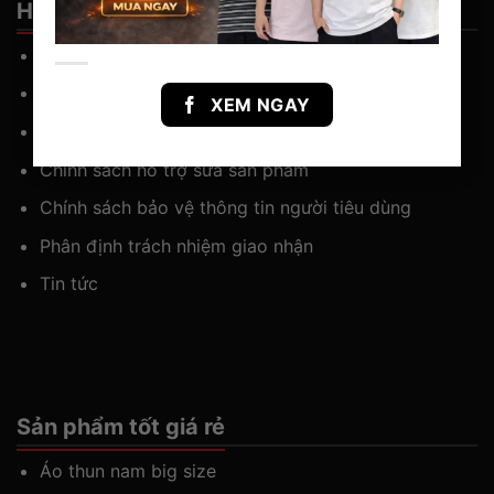
Hỗ Trợ khách hàng
Chính sách thanh toán và giao nhận
Chính sách kiểm hàng
XEM NGAY
Chính sách đổi trả hàng hóa
Chính sách hỗ trợ sửa sản phẩm
Chính sách bảo vệ thông tin người tiêu dùng
Phân định trách nhiệm giao nhận
Tin tức
Sản phẩm tốt giá rẻ
Áo thun nam big size