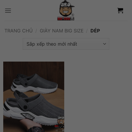
Bỏ
qua
nội
dung
TRANG CHỦ
/
GIÀY NAM BIG SIZE
/
DÉP