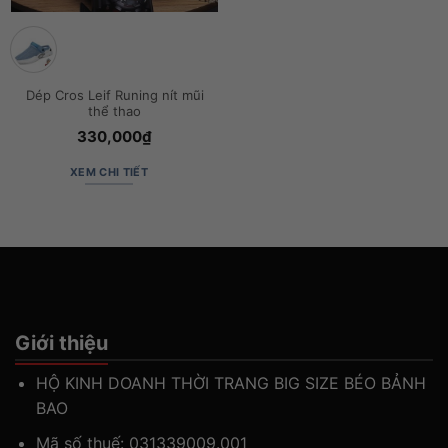
Dép Cros Leif Runing nít mũi
thể thao
330,000
₫
XEM CHI TIẾT
Sản
phẩm
này
có
nhiều
biến
thể.
Giới thiệu
Các
tùy
HỘ KINH DOANH THỜI TRANG BIG SIZE BÉO BẢNH
chọn
có
BAO
thể
Mã số thuế: 031339009.001
được