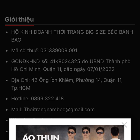
Giới thiệu
HỘ KINH DOANH THỜI TRANG BIG SIZE BÉO BẢNH
BAO
Mã số thuế: 031339009.001
GCNĐKHKD số: 41K8024325 do UBND Thành phố
Hồ Chi Minh, Quận 11, cấp ngày 07/01/2022
Địa Chỉ: 42 Ông Ích Khiêm, Phường 14, Quận 11,
Tp.HCM
Hotline:
0899.322.418
Mail:
Thoitrangnambeo@gmail.com
Website:
Beobanhbao.vn/
×
Giới Thiệu