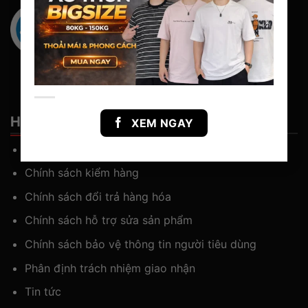
Hỗ Trợ khách hàng
XEM NGAY
Chính sách thanh toán và giao nhận
Chính sách kiểm hàng
Chính sách đổi trả hàng hóa
Chính sách hỗ trợ sửa sản phẩm
Chính sách bảo vệ thông tin người tiêu dùng
Phân định trách nhiệm giao nhận
Tin tức