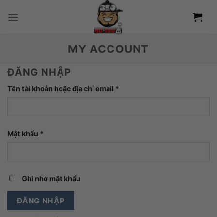
Bỏ
qua
nội
dung
MY ACCOUNT
ĐĂNG NHẬP
Bắt
Tên tài khoản hoặc địa chỉ email
*
buộc
Bắt
Mật khẩu
*
buộc
Ghi nhớ mật khẩu
ĐĂNG NHẬP