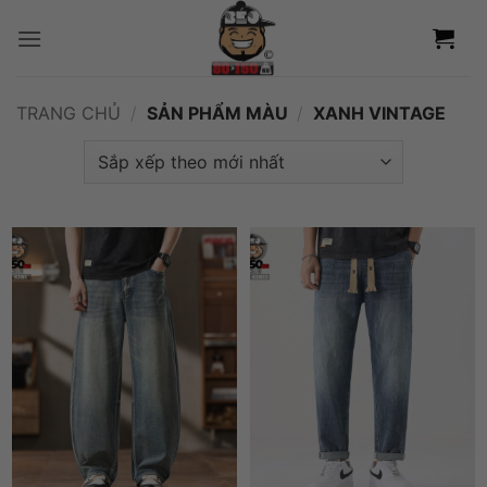
Bỏ
qua
nội
dung
TRANG CHỦ
/
SẢN PHẨM MÀU
/
XANH VINTAGE