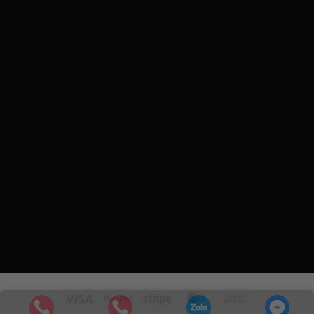
Visa
PayPal
Stripe
MasterCard
Cash
On