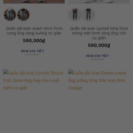
Quần dài jean wash retro form
Quần dài jean Lyocell lưng thun
cong ống rộng suông co giãn
mỏng mát form rộng ống côn
co giãn
590,000
₫
590,000
₫
XEM CHI TIẾT
XEM CHI TIẾT
Sản
Sản
phẩm
phẩm
này
này
có
có
nhiều
nhiều
biến
biến
thể.
thể.
Các
Các
tùy
tùy
chọn
chọn
có
có
thể
thể
được