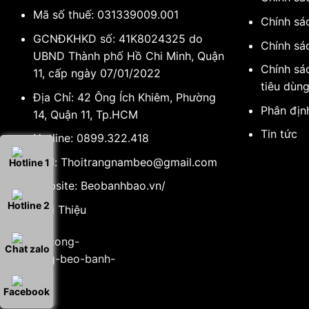
Mã số thuế: 031339009.001
Chính sá
GCNĐKHKD số: 41K8024325 do
Chính sá
UBND Thành phố Hồ Chi Minh, Quận
Chính sá
11, cấp ngày 07/01/2022
tiêu dùn
Địa Chỉ: 42 Ông Ích Khiêm, Phường
Phân địn
14, Quận 11, Tp.HCM
Tin tức
Hotline:
0899.322.418
Mail:
Thoitrangnambeo@gmail.com
Hotline 1
Website:
Beobanhbao.vn/
Hotline 2
Giới Thiệu
Chat zalo
Facebook