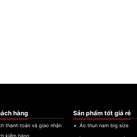
hách hàng
Sản phẩm tốt giá rẻ
ch thanh toán và giao nhận
Áo thun nam big size
ch kiểm hàng