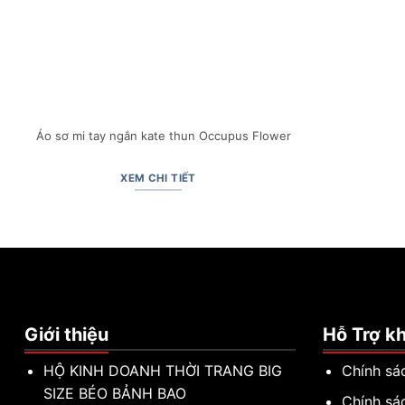
Áo sơ mi tay ngắn kate thun Occupus Flower
XEM CHI TIẾT
Giới thiệu
Hỗ Trợ k
HỘ KINH DOANH THỜI TRANG BIG
Chính sá
SIZE BÉO BẢNH BAO
Chính sá