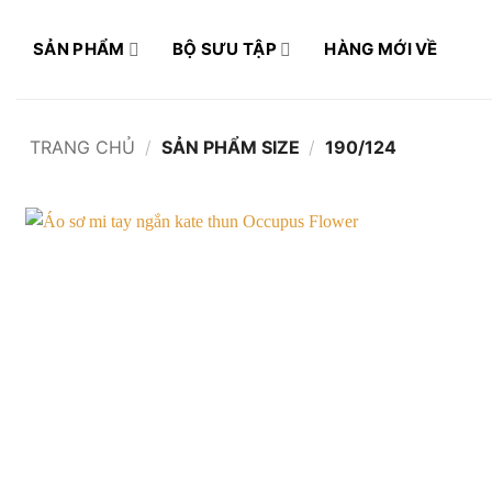
Bỏ
qua
SẢN PHẨM
BỘ SƯU TẬP
HÀNG MỚI VỀ
nội
dung
TRANG CHỦ
/
SẢN PHẨM SIZE
/
190/124