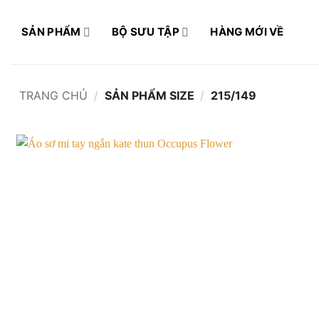
Bỏ
qua
SẢN PHẨM
BỘ SƯU TẬP
HÀNG MỚI VỀ
nội
dung
TRANG CHỦ
/
SẢN PHẨM SIZE
/
215/149