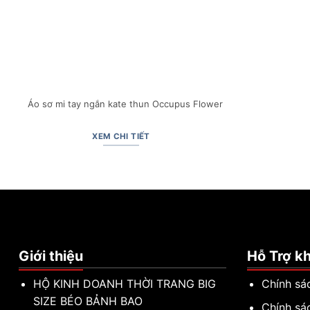
Áo sơ mi tay ngắn kate thun Occupus Flower
XEM CHI TIẾT
Giới thiệu
Hỗ Trợ k
HỘ KINH DOANH THỜI TRANG BIG
Chính sá
SIZE BÉO BẢNH BAO
Chính sá