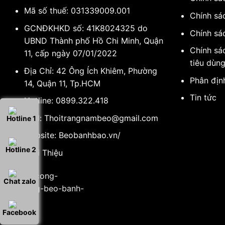
Mã số thuế: 031339009.001
Chính sá
GCNĐKHKD số: 41K8024325 do
Chính sá
UBND Thành phố Hồ Chi Minh, Quận
Chính sá
11, cấp ngày 07/01/2022
tiêu dùn
Địa Chỉ: 42 Ông Ích Khiêm, Phường
Phân địn
14, Quận 11, Tp.HCM
Tin tức
Hotline:
0899.322.418
Mail:
Thoitrangnambeo@gmail.com
Hotline 1
Website:
Beobanhbao.vn/
Hotline 2
Giới Thiệu
Chat zalo
Facebook