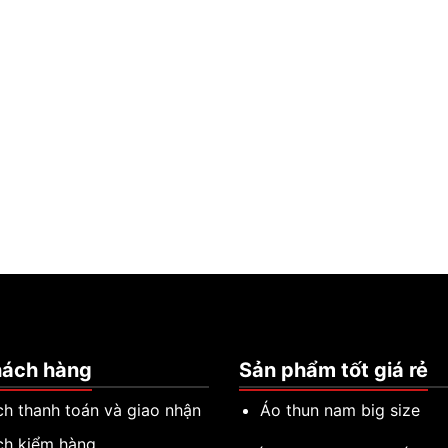
hách hàng
Sản phẩm tốt giá rẻ
ch thanh toán và giao nhận
Áo thun nam big size
ch kiểm hàng