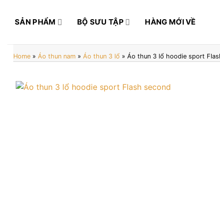
Bỏ
qua
SẢN PHẨM
BỘ SƯU TẬP
HÀNG MỚI VỀ
nội
dung
Home
»
Áo thun nam
»
Áo thun 3 lổ
»
Áo thun 3 lổ hoodie sport Fla