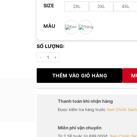
SIZE
2XL
3XL
4XL
MÀU
SỐ LƯỢNG:
Áo thun 3 lổ hoodie sport Flash second số lượng
THÊM VÀO GIỎ HÀNG
M
Thanh toán khi nhận hàng
Được kiểm tra hàng trước
Xem Chính Sách.
Miễn phí vận chuyển
Từ 2 SP hoặc từ 699,000đ.
Xem Chính Sác