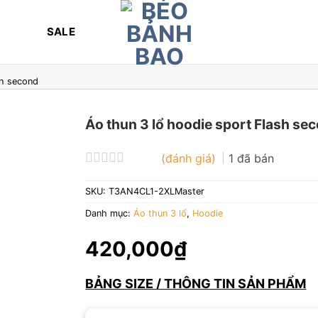
SALE
sh second
Áo thun 3 lổ hoodie sport Flash se
(đánh giá)
1
đã bán
Được
xếp
SKU:
T3AN4CL1-2XLMaster
hạng
0
Danh mục:
Áo thun 3 lổ
,
Hoodie
5
sao
420,000
₫
BẢNG SIZE / THÔNG TIN SẢN PHẨM