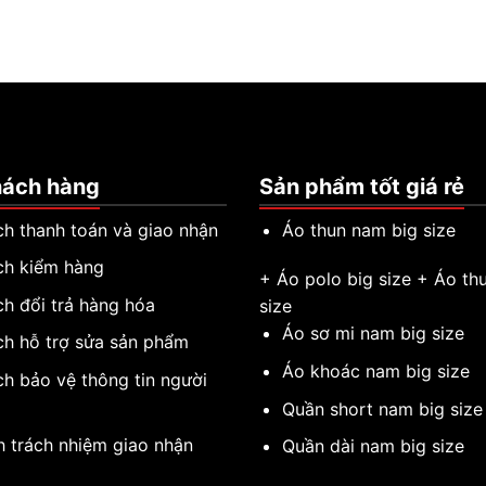
hách hàng
Sản phẩm tốt giá rẻ
ch thanh toán và giao nhận
Áo thun nam big size
ch kiểm hàng
+
Áo polo big size
+
Áo thu
ch đổi trả hàng hóa
size
Áo sơ mi nam big size
ch hỗ trợ sửa sản phẩm
Áo khoác nam big size
ch bảo vệ thông tin người
g
Quần short nam big size
h trách nhiệm giao nhận
Quần dài nam big size