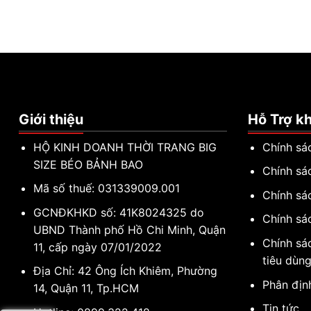
Giới thiệu
Hỗ Trợ k
HỘ KINH DOANH THỜI TRANG BIG
Chính sá
SIZE BÉO BẢNH BAO
Chính sá
Mã số thuế: 031339009.001
Chính sá
GCNĐKHKD số: 41K8024325 do
Chính sá
UBND Thành phố Hồ Chi Minh, Quận
Chính sá
11, cấp ngày 07/01/2022
tiêu dùn
Địa Chỉ: 42 Ông Ích Khiêm, Phường
Phân địn
14, Quận 11, Tp.HCM
Tin tức