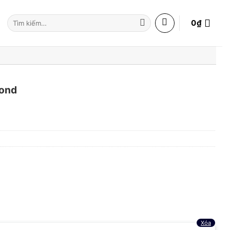
Tìm
0
₫
kiếm:
cond
Xóa