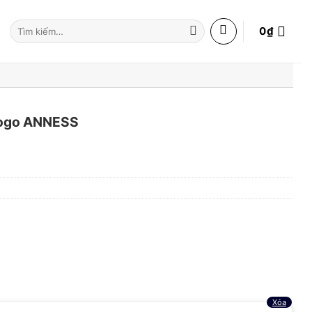
Tìm
0
₫
kiếm:
 logo ANNESS
Xóa