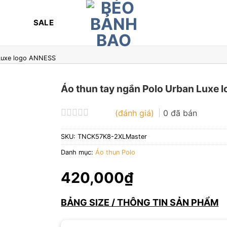
SALE
 Luxe logo ANNESS
Áo thun tay ngắn Polo Urban Luxe
(đánh giá)
0
đã bán
Được
xếp
SKU:
TNCK57K8-2XLMaster
hạng
0
Danh mục:
Áo thun Polo
5
sao
420,000
₫
BẢNG SIZE / THÔNG TIN SẢN PHẨM