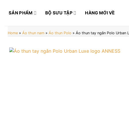
Bỏ
qua
SẢN PHẨM
BỘ SƯU TẬP
HÀNG MỚI VỀ
nội
dung
Home
»
Áo thun nam
»
Áo thun Polo
»
Áo thun tay ngắn Polo Urban