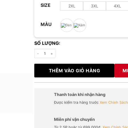
SIZE
2XL
3XL
4XL
MÀU
SỐ LƯỢNG:
Áo thun tay ngắn Polo Urban Luxe logo ANNESS số lượng
THÊM VÀO GIỎ HÀNG
M
Thanh toán khi nhận hàng
Được kiểm tra hàng trước
Xem Chính Sách.
Miễn phí vận chuyển
Từ 2 SP hoặc từ 699,000đ.
Xem Chính Sác