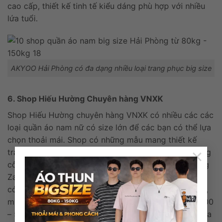
cao cấp, thiết kế tinh tế kiểu dáng phù hợp với nhiều
lứa tuổi.
AKYOO Hải Phòng có đa dạng nhiều loại trang phục big size
6. Shop Hiếu Hường Chuyên hàng VNXK
Shop Hiếu Hường chuyên hàng VNXK có nhiều các các
loại quần áo nam nữ có size lớn để các bạn có thể lựa
chọn thoải mái. Shop có những mẫu mang thiết kế
×
trang nhã từ số size L đến XL phù hợp để các cô nàng
công sở. Tại đây bạn có thể săn lùng những mặt hàng
Zara, Mango, H&M VNXK có thiết kế đơn giản nhưng
có phong cách thời trang đậm chất Tây. Hơn thế nữa,
mức giá của shop chỉ dao động trong khoảng 300.000
– 500.000 đồng là mức phù hợp với túi tiền chung của