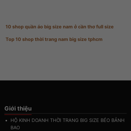
10 shop quần áo big size nam ở cần thơ full size
Top 10 shop thời trang nam big size tphcm
Giới thiệu
HỘ KINH DOANH THỜI TRANG BIG SIZE BÉO BẢNH
BAO