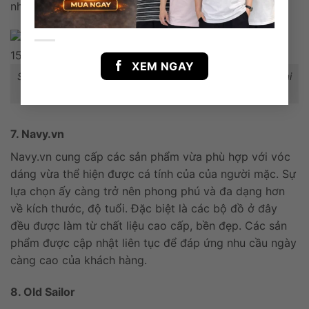
nhiều khách hàng.
XEM NGAY
Shop Hiếu Hường chuyên hàng VNXK có nhiều các các loại
quần áo nam nữ có size lớn
7. Navy.vn
Navy.vn cung cấp các sản phẩm vừa phù hợp với vóc
dáng vừa thể hiện được cá tính của của người mặc. Sự
lựa chọn ấy càng trở nên phong phú và đa dạng hơn
về kích thước, độ tuổi. Đặc biệt là các bộ đồ ở đây
đều được làm từ chất liệu cao cấp, bền đẹp. Các sản
phẩm được cập nhật liên tục để đáp ứng nhu cầu ngày
càng cao của khách hàng.
8. Old Sailor