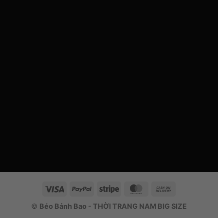
Visa
PayPal
Stripe
MasterCard
Cash
On
©
Béo Bảnh Bao - THỜI TRANG NAM BIG SIZE
Delivery