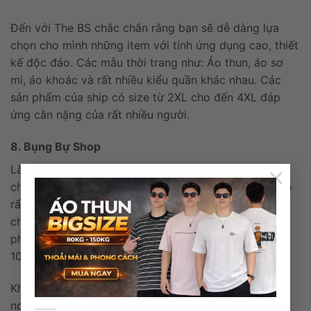
Đến với The BS chắc chắn rằng bạn sẽ dễ dàng lựa
chọn cho mình những item với tính ứng dụng cao, thiết
kế độc đáo. Các mẫu thời trang như: Áo thun, áo sơ
mi, áo khoác và rất nhiều kiểu quần khác nhau. Các
sản phẩm của ship có size từ 2XL cho đến 4XL đáp
ứng cân nặng của rất nhiều người.
8. Bụng Bự Shop
×
Là một anh chàng béo có gu thời trang cá tính chắc
chắn không thể bỏ qua Bụng Bự Shop. Một địa chỉ có
rất nhiều các mẫu quần áo bigsize để bạn có thể lựa
chọn theo nhu cầu sử dụng riêng. Tại Bụng Bự Shop
phù hợp với những người có trọng lượng từ 80 –
100kg.
Không chỉ có đa dạng các mẫu mã sản phẩm mà
nguyên liệu được nhập khẩu 100% Hàn Quốc. Song,