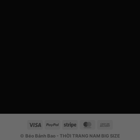
Visa
PayPal
Stripe
MasterCard
Cash
On
©
Béo Bảnh Bao - THỜI TRANG NAM BIG SIZE
Delivery