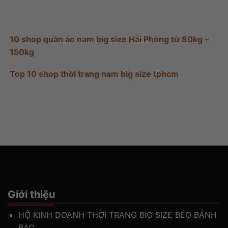
10 shop quần áo nam big size Hải Phòng từ 80kg –
150kg
Top 10 shop thời trang nam big size tphcm
Giới thiệu
HỘ KINH DOANH THỜI TRANG BIG SIZE BÉO BẢNH
BAO