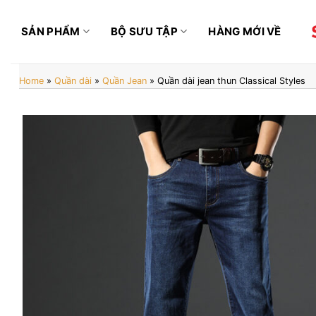
Bỏ
qua
SẢN PHẨM
BỘ SƯU TẬP
HÀNG MỚI VỀ
nội
dung
Home
»
Quần dài
»
Quần Jean
»
Quần dài jean thun Classical Styles