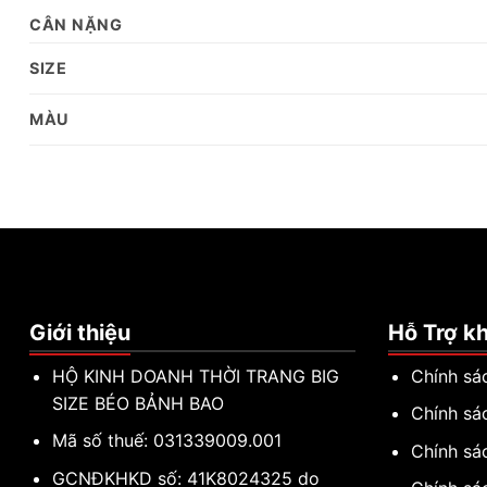
CÂN NẶNG
SIZE
MÀU
Giới thiệu
Hỗ Trợ k
HỘ KINH DOANH THỜI TRANG BIG
Chính sá
SIZE BÉO BẢNH BAO
Chính sá
Mã số thuế: 031339009.001
Chính sá
GCNĐKHKD số: 41K8024325 do