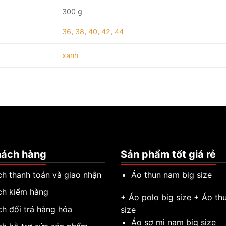
300 g
36
,
38
,
40
,
42
,
44
xanh
hách hàng
Sản phẩm tốt giá rẻ
ch thanh toán và giao nhận
Áo thun nam big size
ch kiểm hàng
+
Áo polo big size
+
Áo thu
ch đổi trả hàng hóa
size
Áo sơ mi nam big size